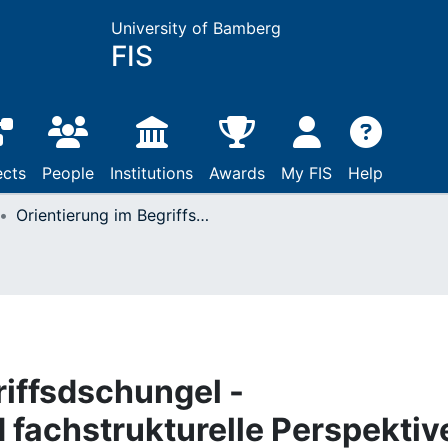
University of Bamberg
FIS
ects
People
Institutions
Awards
My FIS
Help
Orientierung im Begriffsdschungel - terminologische und fachstrukturelle Perspektiven zur Profilierung der Musikpädagogik und Musikdidaktik
riffsdschungel -
 fachstrukturelle Perspektiv