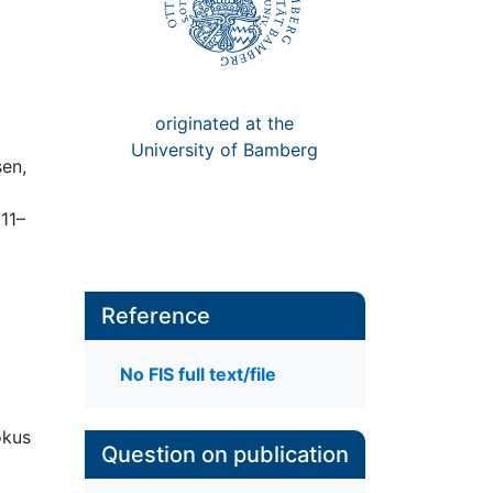
originated at the
University of Bamberg
sen,
11–
Reference
No FIS full text/file
okus
Question on publication