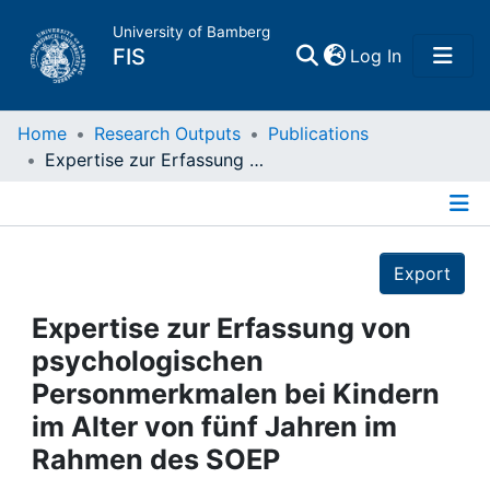
University of Bamberg
(current)
FIS
Log In
Home
Home
Research Outputs
Publications
Expertise zur Erfassung von psychologischen Personmerkmalen bei Kindern im Alter von fünf Jahren im Rahmen des SOEP
Publications
Details
Research Data
Export
Projects
Expertise zur Erfassung von
psychologischen
People
Personmerkmalen bei Kindern
im Alter von fünf Jahren im
Institutions
Rahmen des SOEP