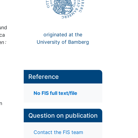
und
originated at the
ica
University of Bamberg
n :
Reference
No FIS full text/file
n
Question on publication
Contact the FIS team