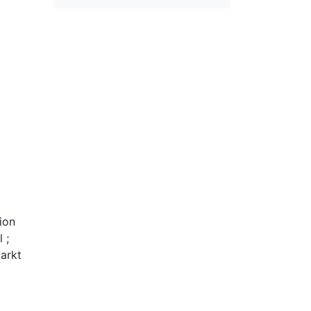
ion
l
;
arkt