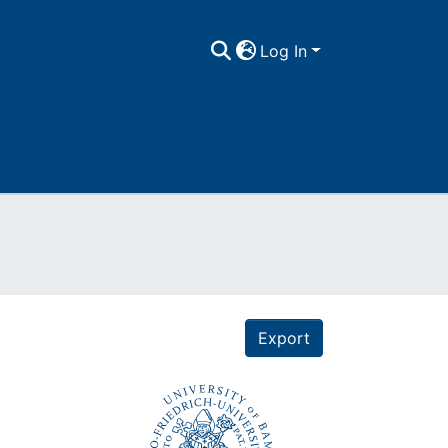
Log In
Export