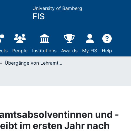
University of Bamberg
FIS
ects
People
Institutions
Awards
My FIS
Help
Übergänge von Lehramtsabsolventinnen und -absolventen : Wer bleibt im ersten Jahr nach Studienabschluss auf dem Weg zur Lehrkraft?
amtsabsolventinnen und -
eibt im ersten Jahr nach