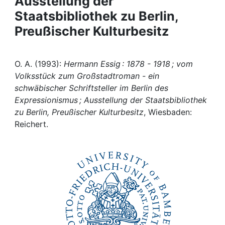
Ausstellung der
Awards
Staatsbibliothek zu Berlin,
My FIS
Preußischer Kulturbesitz
Help
O. A. (1993):
Hermann Essig : 1878 - 1918 ; vom
Volksstück zum Großstadtroman - ein
schwäbischer Schriftsteller im Berlin des
Expressionismus ; Ausstellung der Staatsbibliothek
zu Berlin, Preußischer Kulturbesitz
, Wiesbaden:
Reichert.