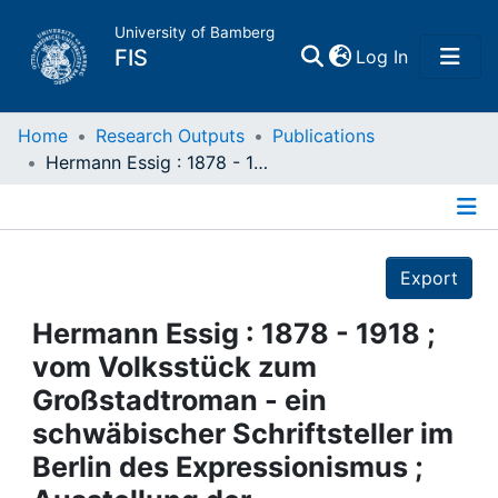
University of Bamberg
(current)
FIS
Log In
Home
Home
Research Outputs
Publications
Hermann Essig : 1878 - 1918 ; vom Volksstück zum Großstadtroman - ein schwäbischer Schriftsteller im Berlin des Expressionismus ; Ausstellung der Staatsbibliothek zu Berlin, Preußischer Kulturbesitz
Publications
Details
Research Data
Export
Projects
Hermann Essig : 1878 - 1918 ;
vom Volksstück zum
People
Großstadtroman - ein
schwäbischer Schriftsteller im
Institutions
Berlin des Expressionismus ;