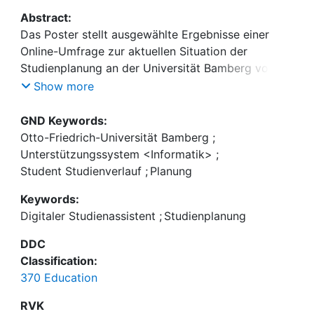
Abstract:
Das Poster stellt ausgewählte Ergebnisse einer
Online-Umfrage zur aktuellen Situation der
Studienplanung an der Universität Bamberg vor.
Dabei werden Herausforderungen für Studierende
Show more
in der Studienplanung identifiziert und Potentiale
und Grenzen zur Adressierung dieser Faktoren
GND Keywords:
durch einen Studienplanungsassistenten
Otto-Friedrich-Universität Bamberg
;
vorgestellt.
Unterstützungssystem <Informatik>
;
Student Studienverlauf
;
Planung
Keywords:
Digitaler Studienassistent
;
Studienplanung
DDC
Classification:
370 Education
RVK