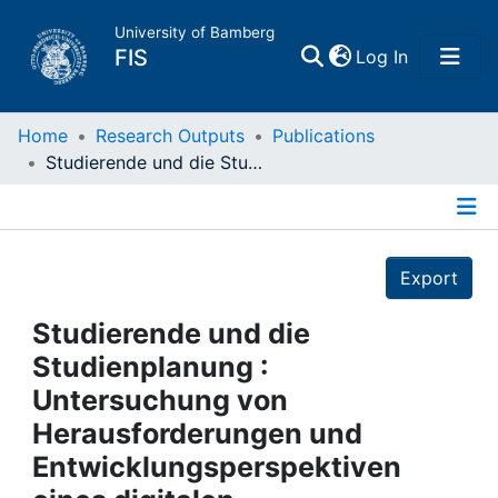
University of Bamberg
(current)
FIS
Log In
Home
Home
Research Outputs
Publications
Studierende und die Studienplanung : Untersuchung von Herausforderungen und Entwicklungsperspektiven eines digitalen Studienplanungsassistenten : Abstract
Publications
Details
Research Data
Export
Projects
Studierende und die
Studienplanung :
People
Untersuchung von
Herausforderungen und
Institutions
Entwicklungsperspektiven