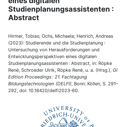
eines digitalen
Awards
Studienplanungsassistenten :
My FIS
Abstract
Help
Hirmer, Tobias; Ochs, Michaela; Henrich, Andreas
(2023): Studierende und die Studienplanung :
Untersuchung von Herausforderungen und
Entwicklungsperspektiven eines digitalen
Studienplanungsassistenten : Abstract, in: Röpke
René, Schroeder Ulrik, Röpke René, u. a. (Hrsg.),
GI
Edition Proceedings : 21. Fachtagung
Bildungstechnologien (DELFI)
, Bonn: Köllen, S. 291–
292, doi: 10.18420/delfi2023-60.