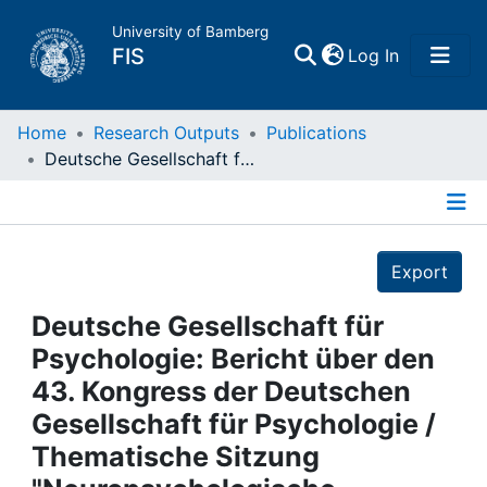
University of Bamberg
(current)
FIS
Log In
Home
Home
Research Outputs
Publications
Deutsche Gesellschaft für Psychologie: Bericht über den 43. Kongress der Deutschen Gesellschaft für Psychologie / Thematische Sitzung "Neuropsychologische Störungen"
Publications
Details
Research Data
Export
Projects
Deutsche Gesellschaft für
Psychologie: Bericht über den
People
43. Kongress der Deutschen
Gesellschaft für Psychologie /
Institutions
Thematische Sitzung