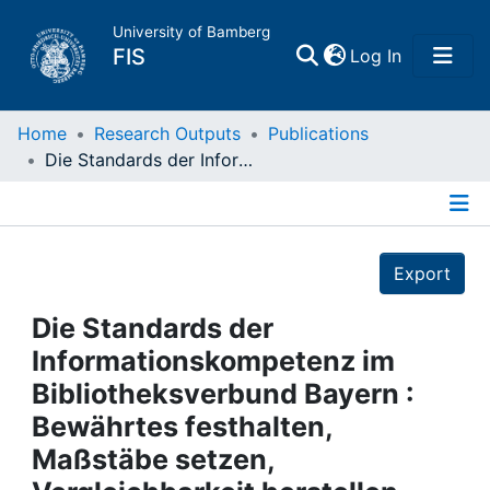
University of Bamberg
(current)
FIS
Log In
Home
Home
Research Outputs
Publications
Die Standards der Informationskompetenz im Bibliotheksverbund Bayern : Bewährtes festhalten, Maßstäbe setzen, Vergleichbarkeit herstellen, Qualität sichern
Publications
Details
Research Data
Export
Projects
Die Standards der
Informationskompetenz im
People
Bibliotheksverbund Bayern :
Bewährtes festhalten,
Institutions
Maßstäbe setzen,