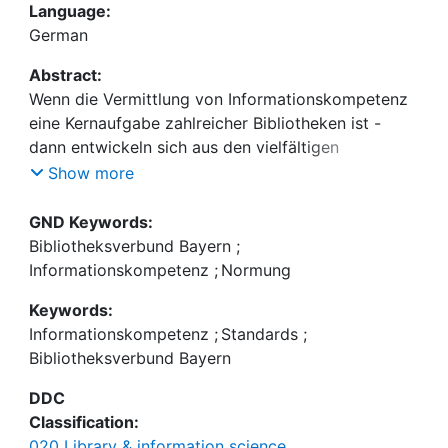
Language:
German
Abstract:
Wenn die Vermittlung von Informationskompetenz
eine Kernaufgabe zahlreicher Bibliotheken ist -
dann entwickeln sich aus den vielfältigen
Aktivitäten in der Praxis auch Standards.
Show more
Bibliotheken brauchen anerkannte Standards der
Informationskompetenz als Voraussetzung für
GND Keywords:
Kooperationen und als Grundlage für die Arbeit an
Bibliotheksverbund Bayern
;
gemeinsamen Zielen. Standards setzen nach außen
Informationskompetenz
;
Normung
Maßstäbe für die bibliothekarische Arbeit und
Keywords:
dienen der Qualitätssicherung nach innen. Als
Informationskompetenz
;
Standards
;
Ergänzung zu den Standards der
Bibliotheksverbund Bayern
Informationskompetenz für Studierende des
Deutschen Bibliotheksverbands wurden im
DDC
Bibliotheksverbund Bayern Leitlinien für die
Classification:
Durchführung von Veranstaltungen zum Erwerb
020 Library & information science