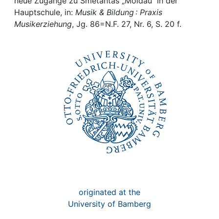
Awards
neue Zugänge zu Smetantas „Moldau“ in der
Hauptschule, in:
Musik & Bildung : Praxis
Musikerziehung
, Jg. 86=N.F. 27, Nr. 6, S. 20 f.
My FIS
Help
originated at the
University of Bamberg