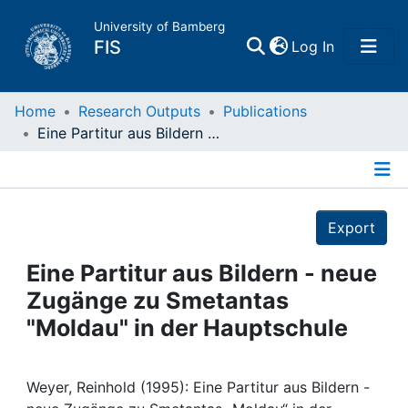
University of Bamberg
(current)
FIS
Log In
Home
Home
Research Outputs
Publications
Eine Partitur aus Bildern - neue Zugänge zu Smetantas "Moldau" in der Hauptschule
Publications
Details
Research Data
Export
Projects
Eine Partitur aus Bildern - neue
Zugänge zu Smetantas
People
"Moldau" in der Hauptschule
Institutions
Weyer, Reinhold (1995): Eine Partitur aus Bildern -