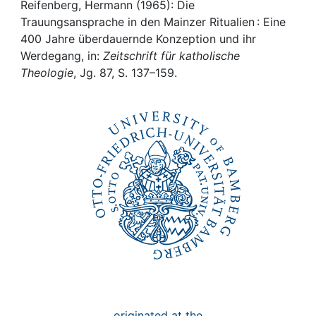
Awards
Reifenberg, Hermann (1965): Die
Trauungsansprache in den Mainzer Ritualien : Eine
My FIS
400 Jahre überdauernde Konzeption und ihr
Werdegang, in:
Zeitschrift für katholische
Theologie
, Jg. 87, S. 137–159.
Help
originated at the