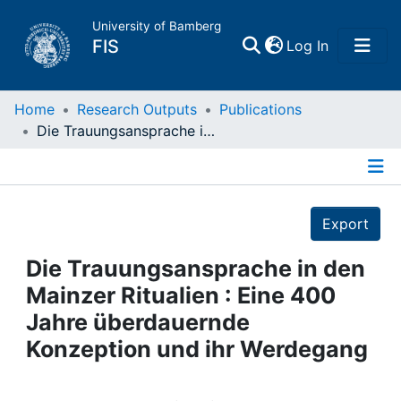
University of Bamberg
(current)
FIS
Log In
Home
Home
Research Outputs
Publications
Die Trauungsansprache in den Mainzer Ritualien : Eine 400 Jahre überdauernde Konzeption und ihr Werdegang
Publications
Details
Research Data
Export
Projects
Die Trauungsansprache in den
Mainzer Ritualien : Eine 400
People
Jahre überdauernde
Konzeption und ihr Werdegang
Institutions