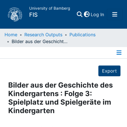
University of Bamberg
(current)
FIS
Log In
Home
Home
Research Outputs
Publications
Bilder aus der Geschichte des Kindergartens : Folge 3: Spielplatz und Spielgeräte im Kindergarten
Publications
Details
Research Data
Export
Projects
Bilder aus der Geschichte des
Kindergartens : Folge 3:
People
Spielplatz und Spielgeräte im
Kindergarten
Institutions