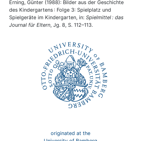
Awards
Erning, Günter (1988): Bilder aus der Geschichte
des Kindergartens : Folge 3: Spielplatz und
My FIS
Spielgeräte im Kindergarten, in:
Spielmittel : das
Journal für Eltern
, Jg. 8, S. 112–113.
Help
originated at the
University of Bamberg