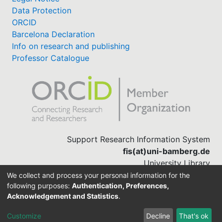
Data Protection
ORCID
Barcelona Declaration
Info on research and publishing
Professor Catalogue
Support Research Information System
fis(at)uni-bamberg.de
University Library
(0951) 863-1568
We collect and process your personal information for the
following purposes:
Authentication, Preferences,
Acknowledgement and Statistics
.
Built with
DSpace-CRIS software
Customize
Decline
That's ok