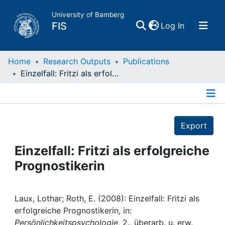
University of Bamberg
(current)
FIS
Log In
Home
Home
Research Outputs
Publications
Einzelfall: Fritzi als erfolgreiche Prognostikerin
Publications
Details
Research Data
Export
Projects
Einzelfall: Fritzi als erfolgreiche
Prognostikerin
People
Institutions
Laux, Lothar; Roth, E. (2008): Einzelfall: Fritzi als
erfolgreiche Prognostikerin, in:
Persönlichkeitspsychologie
, 2., überarb. u. erw.