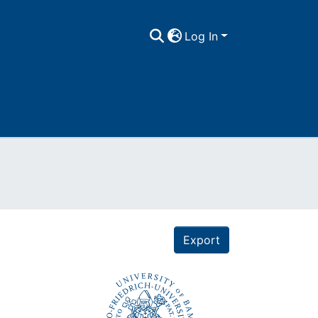
Log In
Export