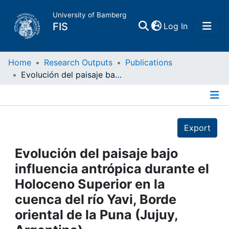
University of Bamberg
(current)
FIS
Log In
Home
Home
Research Outputs
Publications
Evolución del paisaje bajo influencia antrópica durante el Holoceno Superior en la cuenca del río Yavi, Borde oriental de la Puna (Jujuy, Argentina)
Publications
Details
Research Data
Export
Projects
Evolución del paisaje bajo
influencia antrópica durante el
People
Holoceno Superior en la
cuenca del río Yavi, Borde
Institutions
oriental de la Puna (Jujuy,