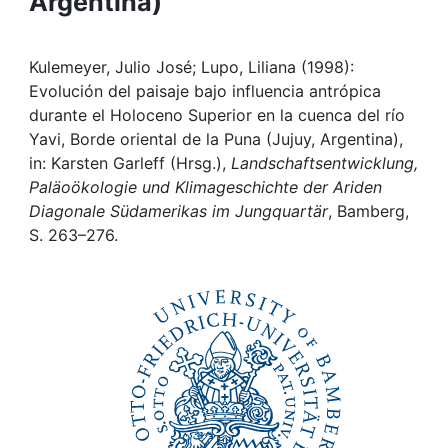
Argentina)
Awards
My FIS
Kulemeyer, Julio José; Lupo, Liliana (1998):
Evolución del paisaje bajo influencia antrópica
Help
durante el Holoceno Superior en la cuenca del río
Yavi, Borde oriental de la Puna (Jujuy, Argentina),
in: Karsten Garleff (Hrsg.),
Landschaftsentwicklung,
Paläoökologie und Klimageschichte der Ariden
Diagonale Südamerikas im Jungquartär
, Bamberg,
S. 263–276.