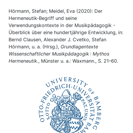
Awards
Hörmann, Stefan; Meidel, Eva (2020): Der
My FIS
Hermeneutik-Begriff und seine
Verwendungskontexte in der Musikpädagogik -
Help
Überblick über eine hundertjährige Entwicklung, in:
Bernd Clausen, Alexander J. Cvetko, Stefan
Hörmann, u. a. (Hrsg.),
Grundlagentexte
Wissenschaftlicher Musikpädagogik : Mythos
Hermeneutik.
, Münster u. a.: Waxmann., S. 21–60.