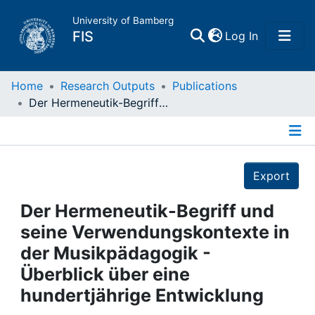
University of Bamberg
(current)
FIS
Log In
Home
Home
Research Outputs
Publications
Der Hermeneutik-Begriff und seine Verwendungskontexte in der Musikpädagogik - Überblick über eine hundertjährige Entwicklung
Publications
Details
Research Data
Export
Projects
Der Hermeneutik-Begriff und
seine Verwendungskontexte in
People
der Musikpädagogik -
Überblick über eine
Institutions
hundertjährige Entwicklung