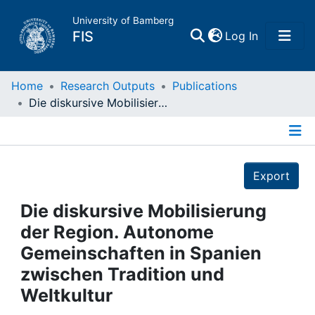
University of Bamberg
(current)
FIS
Log In
Home
Home
Research Outputs
Publications
Die diskursive Mobilisierung der Region. Autonome Gemeinschaften in Spanien zwischen Tradition und Weltkultur
Publications
Details
Research Data
Export
Projects
Die diskursive Mobilisierung
der Region. Autonome
People
Gemeinschaften in Spanien
zwischen Tradition und
Institutions
Weltkultur