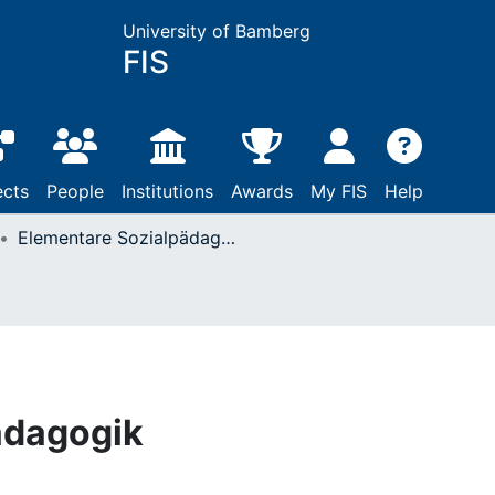
University of Bamberg
FIS
ects
People
Institutions
Awards
My FIS
Help
Elementare Sozialpädagogik
ädagogik