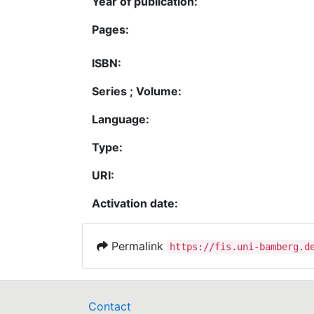
Year of publication:
Pages:
ISBN:
Series ; Volume:
Language:
Type:
URI:
Activation date:
Permalink
https://fis.uni-bamberg.d
Contact