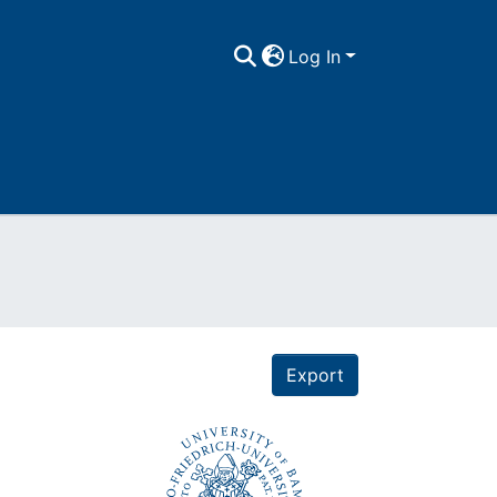
Log In
Export