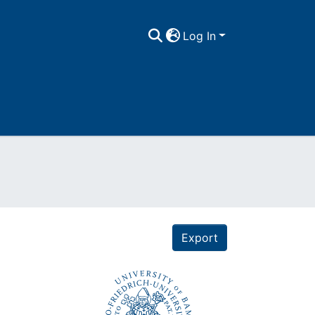
Log In
Export