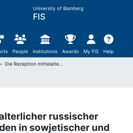
University of Bamberg
FIS
ects
People
Institutions
Awards
My FIS
Help
Die Rezeption mittelalterlicher russischer Historien und Legenden in sowjetischer und postsowjetischer Zeit in Büchern für Kinder und Jugendliche
alterlicher russischer
den in sowjetischer und