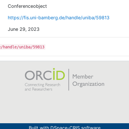
Conferenceobject
https://fis.uni-bamberg.de/handle/uniba/59813
June 29, 2023
e/handle/uniba/59813
Built with
DSpace-CRIS software