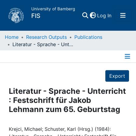
University of Bamberg
(current)
FIS
Log In
Home
Home
Research Outputs
Publications
Literatur - Sprache - Unterricht : Festschrift für Jakob Lehmann zum 65. Geburtstag
Publications
Details
Research Data
Export
Projects
Literatur - Sprache - Unterricht
: Festschrift für Jakob
People
Lehmann zum 65. Geburtstag
Institutions
Krejci, Michael; Schuster, Karl (Hrsg.) (1984):