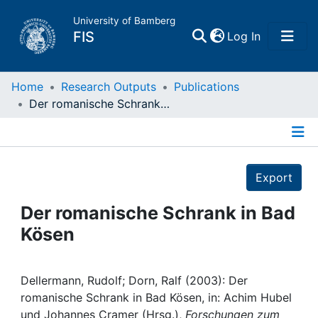
University of Bamberg
(current)
FIS
Log In
Home
Home
Research Outputs
Publications
Der romanische Schrank in Bad Kösen
Publications
Details
Research Data
Export
Projects
Der romanische Schrank in Bad
Kösen
People
Institutions
Dellermann, Rudolf; Dorn, Ralf (2003): Der
romanische Schrank in Bad Kösen, in: Achim Hubel
und Johannes Cramer (Hrsg.),
Forschungen zum