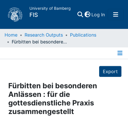
University of Bamberg
(current)
FIS
Log In
Home
Home
Research Outputs
Publications
Fürbitten bei besonderen Anlässen : für die gottesdienstliche Praxis zusammengestellt
Publications
Details
Research Data
Export
Projects
Fürbitten bei besonderen
Anlässen : für die
People
gottesdienstliche Praxis
zusammengestellt
Institutions