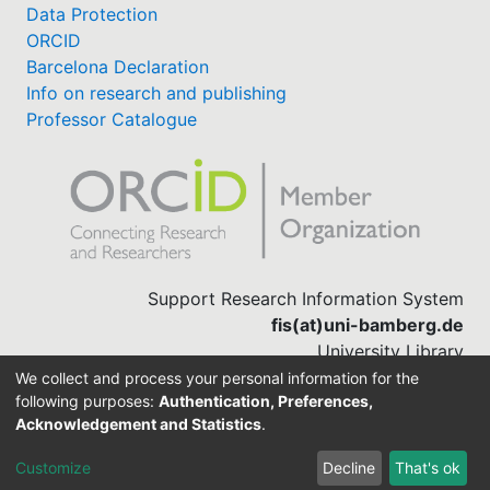
Data Protection
ORCID
Barcelona Declaration
Info on research and publishing
Professor Catalogue
Support Research Information System
fis(at)uni-bamberg.de
University Library
(0951) 863-1568
We collect and process your personal information for the
following purposes:
Authentication, Preferences,
Acknowledgement and Statistics
.
Built with
DSpace-CRIS software
Customize
Decline
That's ok
Cookie settings