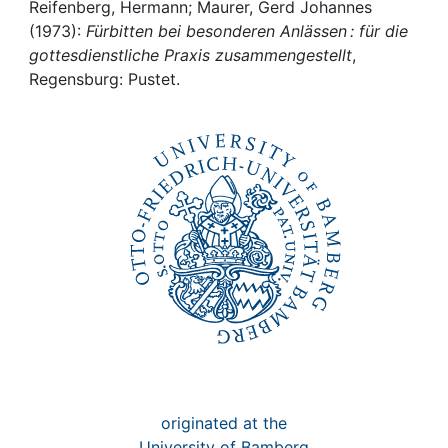
Awards
Reifenberg, Hermann; Maurer, Gerd Johannes
(1973):
Fürbitten bei besonderen Anlässen : für die
My FIS
gottesdienstliche Praxis zusammengestellt
,
Regensburg: Pustet.
Help
originated at the
University of Bamberg