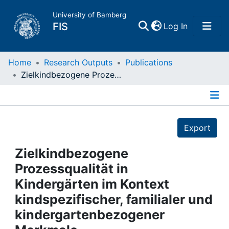
University of Bamberg
(current)
FIS
Log In
Home
Home
Research Outputs
Publications
Zielkindbezogene Prozessqualität in Kindergärten im Kontext kindspezifischer, familialer und kindergartenbezogener Merkmale
Publications
Details
Research Data
Export
Projects
Zielkindbezogene
Prozessqualität in
People
Kindergärten im Kontext
kindspezifischer, familialer und
Institutions
kindergartenbezogener