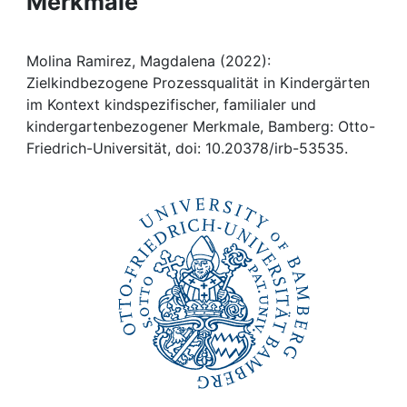
Merkmale
Awards
My FIS
Molina Ramirez, Magdalena (2022):
Zielkindbezogene Prozessqualität in Kindergärten
Help
im Kontext kindspezifischer, familialer und
kindergartenbezogener Merkmale, Bamberg: Otto-
Friedrich-Universität, doi: 10.20378/irb-53535.