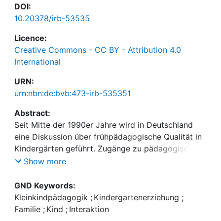
DOI:
10.20378/irb-53535
Licence:
Creative Commons - CC BY - Attribution 4.0
International
URN:
urn:nbn:de:bvb:473-irb-535351
Abstract:
Seit Mitte der 1990er Jahre wird in Deutschland
eine Diskussion über frühpädagogische Qualität in
Kindergärten geführt. Zugänge zu pädagogischer
Qualität sowie ihre theoretischen Einbettungen
Show more
können sehr unterschiedlich, zum Teil
konkurrierend erfolgen (z. B. relativistischer
GND Keywords:
Zugang, strukturell-prozessualer Zugang,
Kleinkindpädagogik
;
Kindergartenerziehung
;
Managementansatz; für eine Übersicht siehe Roux,
Familie
;
Kind
;
Interaktion
2013). In der vorliegenden Arbeit wird auf einen