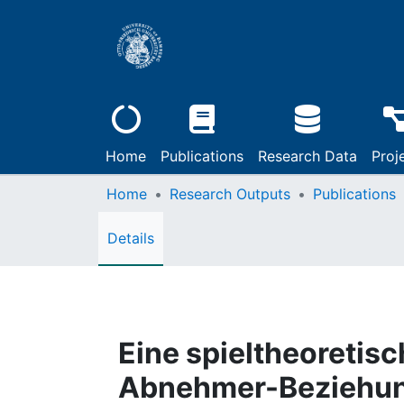
Home
Publications
Research Data
Proj
Home
Research Outputs
Publications
Details
Eine spieltheoretisc
Abnehmer-Beziehung