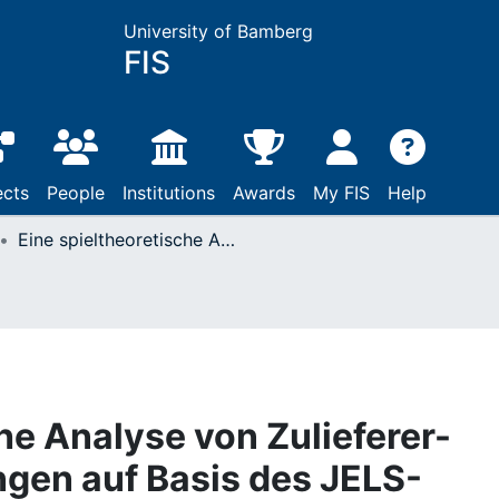
University of Bamberg
FIS
ects
People
Institutions
Awards
My FIS
Help
Eine spieltheoretische Analyse von Zulieferer-Abnehmer-Beziehungen auf Basis des JELS-Modells
he Analyse von Zulieferer-
en auf Basis des JELS-