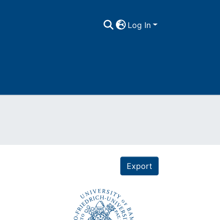
Log In
Export