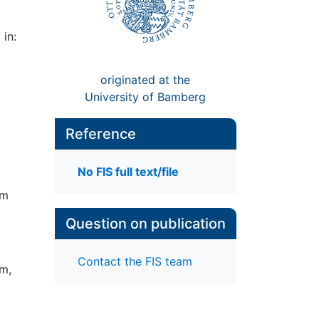
 in:
originated at the
University of Bamberg
Reference
No FIS full text/file
um
Question on publication
Contact the FIS team
um,