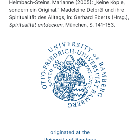
Awards
Heimbach-Steins, Marianne (2005): „Keine Kopie,
sondern ein Original.“ Madeleine Delbrêl und ihre
My FIS
Spiritualität des Alltags, in: Gerhard Eberts (Hrsg.),
Spiritualität entdecken
, München, S. 141–153.
Help
originated at the
University of Bamberg