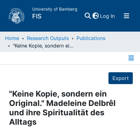
University of Bamberg
(current)
FIS
Log In
Home
Home
Research Outputs
Publications
"Keine Kopie, sondern ein Original." Madeleine Delbrêl und ihre Spiritualität des Alltags
Publications
Details
Research Data
Export
Projects
"Keine Kopie, sondern ein
Original." Madeleine Delbrêl
People
und ihre Spiritualität des
Alltags
Institutions