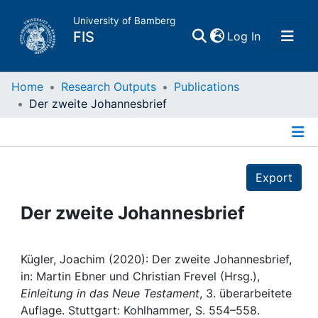
University of Bamberg
(current)
FIS
Log In
Home
Home
Research Outputs
Publications
Der zweite Johannesbrief
Publications
Details
Research Data
Export
Projects
Der zweite Johannesbrief
People
Kügler, Joachim (2020): Der zweite Johannesbrief,
in: Martin Ebner und Christian Frevel (Hrsg.),
Institutions
Einleitung in das Neue Testament
, 3. überarbeitete
Auflage. Stuttgart: Kohlhammer, S. 554–558.