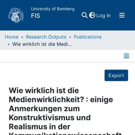
University of Bamberg
(current)
FIS
Log In
Home
Home
Research Outputs
Publications
Wie wirklich ist die Medienwirklichkeit? : einige Anmerkungen zum Konstruktivismus und Realismus in der Kommunikationswissenschaft
Publications
Details
Research Data
Export
Projects
Wie wirklich ist die
Medienwirklichkeit? : einige
People
Anmerkungen zum
Konstruktivismus und
Institutions
Realismus in der