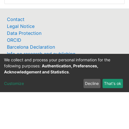
Contact
Legal Notice
Data Protection
ORCID
Barcelona Declaration
Info on research and publishing
We collect and process your personal information for the
Professor Catalogue
following purposes:
Authentication, Preferences,
Acknowledgement and Statistics
.
Customize
Decline
That's ok
Support Research Information System
fis(at)uni-bamberg.de
University Library
(0951) 863-1568