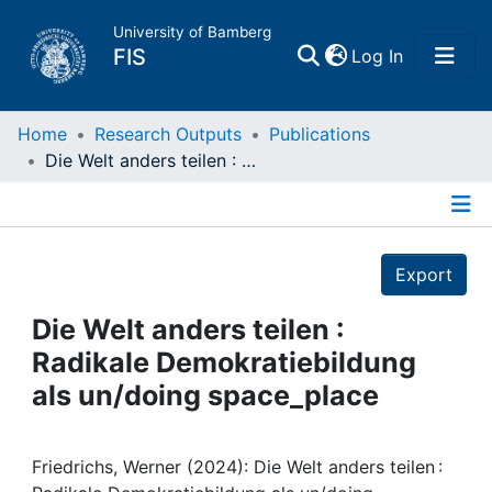
University of Bamberg
(current)
FIS
Log In
Home
Home
Research Outputs
Publications
Die Welt anders teilen : Radikale Demokratiebildung als un/doing space_place
Publications
Details
Research Data
Export
Projects
Die Welt anders teilen :
Radikale Demokratiebildung
People
als un/doing space_place
Institutions
Friedrichs, Werner (2024): Die Welt anders teilen :