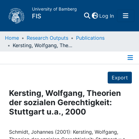
University of Bamberg
(current)
FIS
Log In
Home
Home
Research Outputs
Publications
Kersting, Wolfgang, Theorien der sozialen Gerechtigkeit: Stuttgart u.a., 2000
Publications
Details
Research Data
Export
Projects
Kersting, Wolfgang, Theorien
der sozialen Gerechtigkeit:
People
Stuttgart u.a., 2000
Institutions
Schmidt, Johannes (2001): Kersting, Wolfgang,