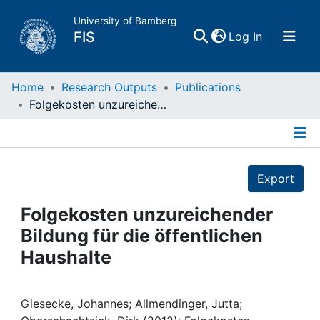
University of Bamberg
(current)
FIS
Log In
Home
Home
Research Outputs
Publications
Folgekosten unzureichender Bildung für die öffentlichen Haushalte
Publications
Details
Research Data
Export
Projects
Folgekosten unzureichender
Bildung für die öffentlichen
People
Haushalte
Institutions
Giesecke, Johannes; Allmendinger, Jutta;