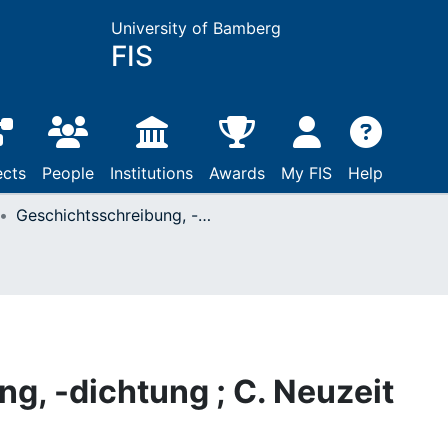
University of Bamberg
FIS
ects
People
Institutions
Awards
My FIS
Help
Geschichtsschreibung, -dichtung ; C. Neuzeit
g, -dichtung ; C. Neuzeit