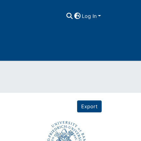
Log In
Export