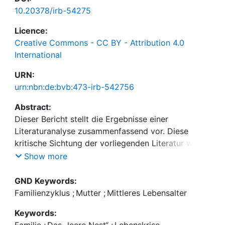
10.20378/irb-54275
Licence:
Creative Commons - CC BY - Attribution 4.0
International
URN:
urn:nbn:de:bvb:473-irb-542756
Abstract:
Dieser Bericht stellt die Ergebnisse einer
Literaturanalyse zusammenfassend vor. Diese
kritische Sichtung der vorliegenden Literatur war
die erste Phase eines geplanten
Show more
Forschungsprojekts zum Thema „Übergang in die
empty-nest-Phase“ und bezog - mit dem Ziel eines
GND Keywords:
Antrags auf Forschungsförderung - bevorzugt die
Familienzyklus
;
Mutter
;
Mittleres Lebensalter
Veröffentlichungen aus dem deutschen
Keywords:
Sprachraum ein. Handlungsleitend war dabei die
Familie
;
Das „leere Nest“
;
Lebenskrise