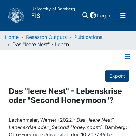
University of Bamberg
(current)
FIS
Log In
Home
Home
Research Outputs
Publications
Das "leere Nest" - Lebenskrise oder "Second Honeymoon"?
Publications
Details
Research Data
Export
Projects
Das "leere Nest" - Lebenskrise
oder "Second Honeymoon"?
People
Institutions
Lachenmaier, Werner (2022):
Das „leere Nest“ -
Lebenskrise oder „Second Honeymoon“?
, Bamberg:
Otto-Friedrich-Universität, doi: 10.20378/irb-