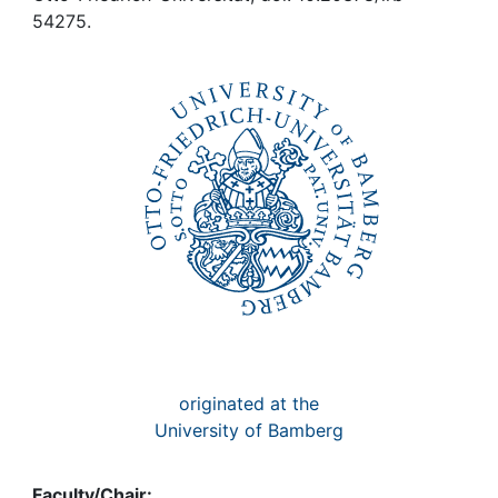
Awards
54275.
My FIS
Help
originated at the
University of Bamberg
Faculty/Chair: