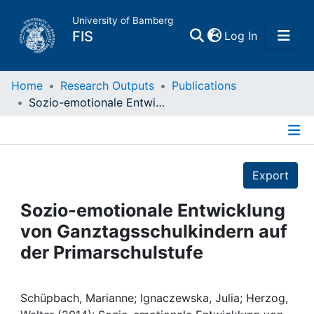
University of Bamberg
(current)
FIS
Log In
Home
Home
Research Outputs
Publications
Sozio-emotionale Entwicklung von Ganztagsschulkindern auf der Primarschulstufe
Publications
Details
Research Data
Export
Projects
Sozio-emotionale Entwicklung
von Ganztagsschulkindern auf
People
der Primarschulstufe
Institutions
Schüpbach, Marianne; Ignaczewska, Julia; Herzog,