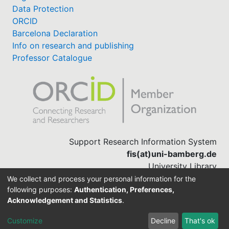
Data Protection
ORCID
Barcelona Declaration
Info on research and publishing
Professor Catalogue
Support Research Information System
fis(at)uni-bamberg.de
University Library
(0951) 863-1568
We collect and process your personal information for the
following purposes:
Authentication, Preferences,
Acknowledgement and Statistics
.
Built with
DSpace-CRIS software
Customize
Decline
That's ok
Cookie settings