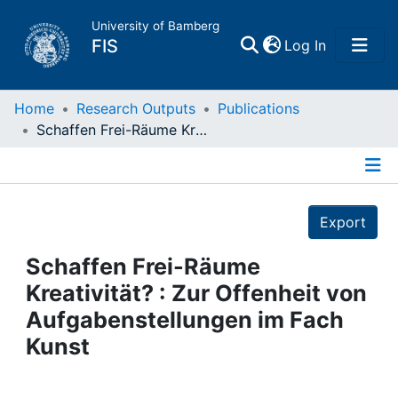
University of Bamberg
(current)
FIS
Log In
Home
Home
Research Outputs
Publications
Schaffen Frei-Räume Kreativität? : Zur Offenheit von Aufgabenstellungen im Fach Kunst
Publications
Details
Research Data
Export
Projects
Schaffen Frei-Räume
Kreativität? : Zur Offenheit von
People
Aufgabenstellungen im Fach
Kunst
Institutions