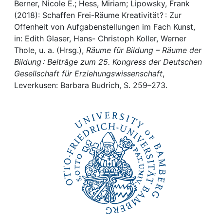
Awards
Berner, Nicole E.; Hess, Miriam; Lipowsky, Frank
(2018): Schaffen Frei-Räume Kreativität? : Zur
My FIS
Offenheit von Aufgabenstellungen im Fach Kunst,
in: Edith Glaser, Hans- Christoph Koller, Werner
Thole, u. a. (Hrsg.),
Räume für Bildung – Räume der
Help
Bildung : Beiträge zum 25. Kongress der Deutschen
Gesellschaft für Erziehungswissenschaft
,
Leverkusen: Barbara Budrich, S. 259–273.