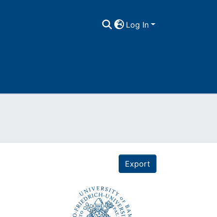
Log In
Export