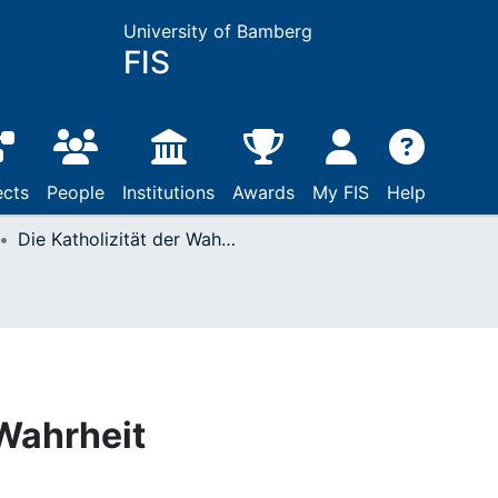
University of Bamberg
FIS
ects
People
Institutions
Awards
My FIS
Help
Die Katholizität der Wahrheit
 Wahrheit