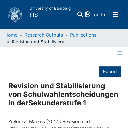
University of Bamberg
(current)
FIS
Log In
Home
Home
Research Outputs
Publications
Revision und Stabilisierung von Schulwahlentscheidungen in derSekundarstufe 1
Publications
Details
Research Data
Export
Projects
Revision und Stabilisierung
von Schulwahlentscheidungen
People
in derSekundarstufe 1
Institutions
Zielonka, Markus (2017): Revision und