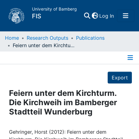
University of Bamberg
(current)
FIS
Log In
Home
Home
Research Outputs
Publications
Feiern unter dem Kirchturm. Die Kirchweih im Bamberger Stadtteil Wunderburg
Publications
Details
Research Data
Export
Projects
Feiern unter dem Kirchturm.
Die Kirchweih im Bamberger
People
Stadtteil Wunderburg
Institutions
Gehringer, Horst (2012): Feiern unter dem