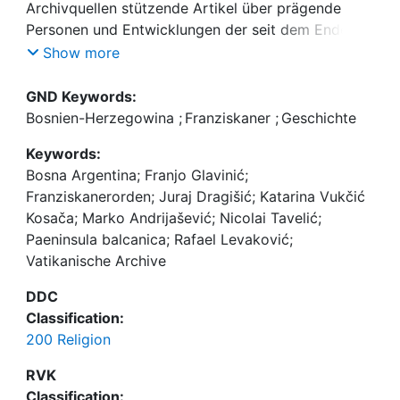
Archivquellen stützende Artikel über prägende
Personen und Entwicklungen der seit dem Ende
des 13. Jahrhunderts nachgewiesenen Präsenz des
Show more
Franziskanerordens in Bosnien und der
Herzegowina. Der herangezogene Archivbestand
GND Keywords:
aus den Vatikanischen Archiven bildet häufig die
Bosnien-Herzegowina
;
Franziskaner
;
Geschichte
einzigen schriftlichen Quellen für die
Keywords:
Rekonstruktion geschichtlicher Entwicklungen der
Bosna Argentina; Franjo Glavinić;
Region zwischen dem 14. und 18. Jahrhundert.
Franziskanerorden; Juraj Dragišić; Katarina Vukčić
Kosača; Marko Andrijašević; Nicolai Tavelić;
Paeninsula balcanica; Rafael Levaković;
Vatikanische Archive
DDC
Classification:
200 Religion
RVK
Classification: