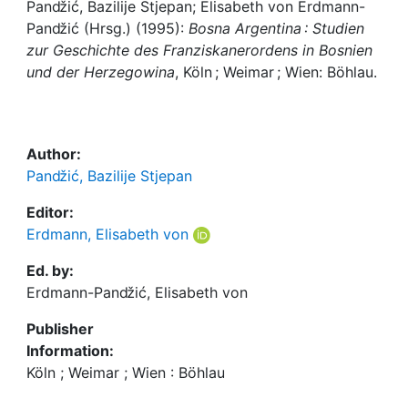
Awards
Panǆić, Bazilije Stjepan; Elisabeth von Erdmann-
Panǆić (Hrsg.) (1995):
Bosna Argentina : Studien
My FIS
zur Geschichte des Franziskanerordens in Bosnien
und der Herzegowina
, Köln ; Weimar ; Wien: Böhlau.
Help
Author:
Panǆić, Bazilije Stjepan
Editor:
Erdmann, Elisabeth von
Ed. by:
Erdmann-Panǆić, Elisabeth von
Publisher
Information:
Köln ; Weimar ; Wien : Böhlau