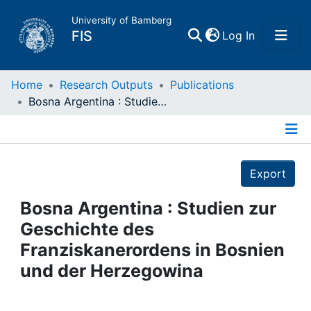
University of Bamberg
(current)
FIS
Log In
Home
Home
Research Outputs
Publications
Bosna Argentina : Studien zur Geschichte des Franziskanerordens in Bosnien und der Herzegowina
Publications
Details
Research Data
Export
Projects
Bosna Argentina : Studien zur
Geschichte des
People
Franziskanerordens in Bosnien
und der Herzegowina
Institutions