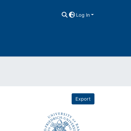
Log In
Export