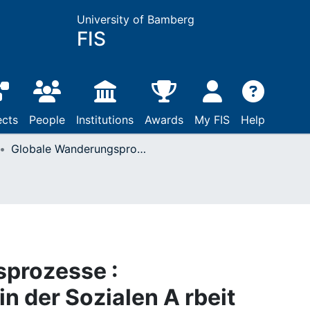
University of Bamberg
FIS
ects
People
Institutions
Awards
My FIS
Help
Globale Wanderungsprozesse : Perspektivierungen in der Sozialen A rbeit
prozesse :
n der Sozialen A rbeit