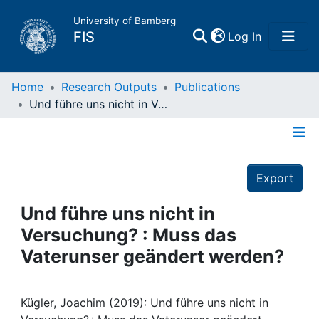
University of Bamberg
(current)
FIS
Log In
Home
Home
Research Outputs
Publications
Und führe uns nicht in Versuchung? : Muss das Vaterunser geändert werden?
Publications
Details
Research Data
Export
Projects
Und führe uns nicht in
Versuchung? : Muss das
People
Vaterunser geändert werden?
Institutions
Kügler, Joachim (2019): Und führe uns nicht in