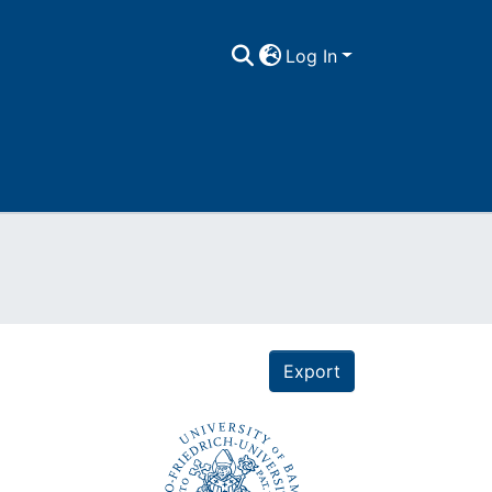
Log In
Export