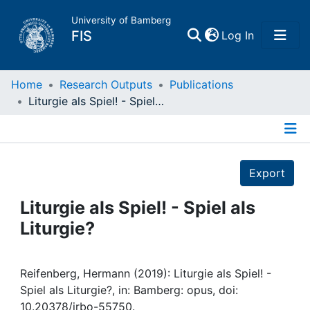
University of Bamberg
(current)
FIS
Log In
Home
Home
Research Outputs
Publications
Liturgie als Spiel! - Spiel als Liturgie?
Publications
Details
Research Data
Export
Projects
Liturgie als Spiel! - Spiel als
Liturgie?
People
Institutions
Reifenberg, Hermann (2019): Liturgie als Spiel! -
Spiel als Liturgie?, in: Bamberg: opus, doi:
10.20378/irbo-55750.