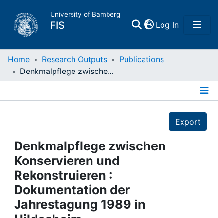
University of Bamberg
(current)
FIS
Log In
Home
Home
Research Outputs
Publications
Denkmalpflege zwischen Konservieren und Rekonstruieren : Dokumentation der Jahrestagung 1989 in Hildesheim
Publications
Details
Research Data
Export
Projects
Denkmalpflege zwischen
Konservieren und
People
Rekonstruieren :
Dokumentation der
Institutions
Jahrestagung 1989 in