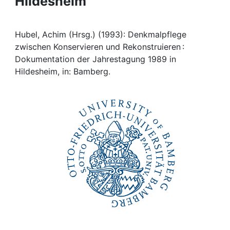
Hildesheim
Awards
My FIS
Hubel, Achim (Hrsg.) (1993): Denkmalpflege
zwischen Konservieren und Rekonstruieren :
Help
Dokumentation der Jahrestagung 1989 in
Hildesheim, in: Bamberg.