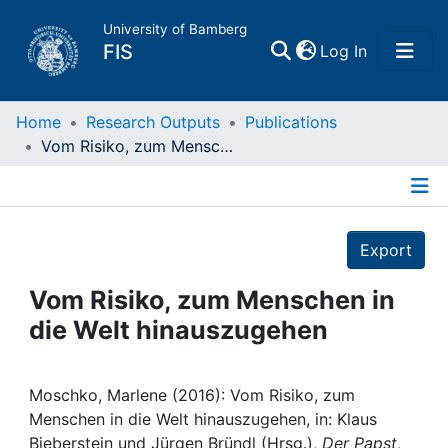
University of Bamberg
(current)
FIS
Log In
Home
Home
Research Outputs
Publications
Vom Risiko, zum Menschen in die Welt hinauszugehen
Publications
Details
Research Data
Export
Projects
Vom Risiko, zum Menschen in
die Welt hinauszugehen
People
Institutions
Moschko, Marlene (2016): Vom Risiko, zum
Menschen in die Welt hinauszugehen, in: Klaus
Bieberstein und Jürgen Bründl (Hrsg.),
Der Papst,