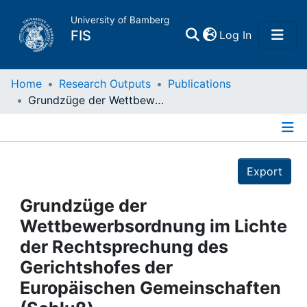
University of Bamberg
(current)
FIS
Log In
Home
Home
Research Outputs
Publications
Grundzüge der Wettbewerbsordnung im Lichte der Rechtsprechung des Gerichtshofes der Europäischen Gemeinschaften (Schluß)
Publications
Details
Research Data
Export
Projects
Grundzüge der
Wettbewerbsordnung im Lichte
People
der Rechtsprechung des
Gerichtshofes der
Institutions
Europäischen Gemeinschaften