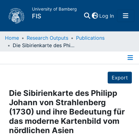
University of Bamberg
(current)
FIS
Log In
Home
Home
Research Outputs
Publications
Die Sibirienkarte des Philipp Johann von Strahlenberg (1730) und ihre Bedeutung für das moderne Kartenbild vom nördlichen Asien
Publications
Details
Research Data
Export
Projects
Die Sibirienkarte des Philipp
Johann von Strahlenberg
People
(1730) und ihre Bedeutung für
das moderne Kartenbild vom
Institutions
nördlichen Asien