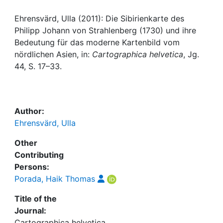
Awards
Ehrensvärd, Ulla (2011): Die Sibirienkarte des
My FIS
Philipp Johann von Strahlenberg (1730) und ihre
Bedeutung für das moderne Kartenbild vom
Help
nördlichen Asien, in:
Cartographica helvetica
, Jg.
44, S. 17–33.
Author:
Ehrensvärd, Ulla
Other
Contributing
Persons:
Porada, Haik Thomas
Title of the
Journal:
Cartographica helvetica