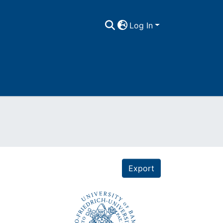
Log In
Export