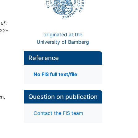
uf :
322-
originated at the
University of Bamberg
Reference
No FIS full text/file
Question on publication
en,
Contact the FIS team