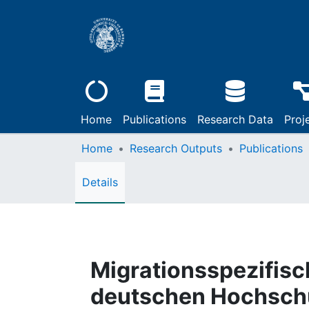
Home
Publications
Research Data
Proj
Home
Research Outputs
Publications
Details
Migrationsspezifisc
deutschen Hochsch