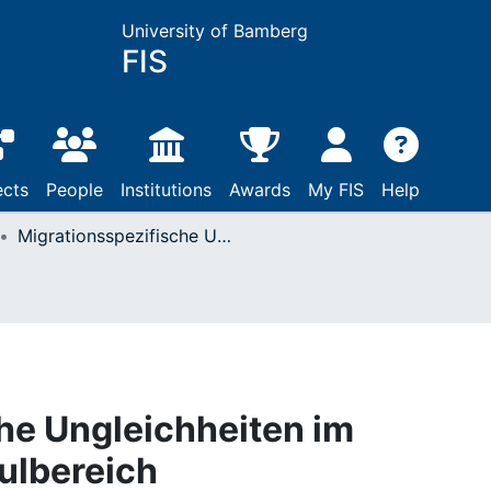
University of Bamberg
FIS
ects
People
Institutions
Awards
My FIS
Help
Migrationsspezifische Ungleichheiten im deutschen Hochschulbereich
he Ungleichheiten im
ulbereich