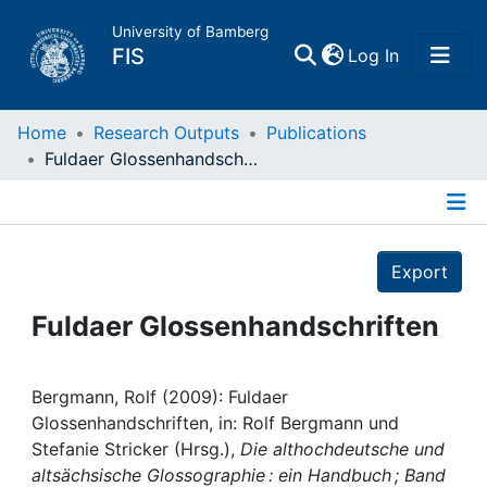
University of Bamberg
(current)
FIS
Log In
Home
Home
Research Outputs
Publications
Fuldaer Glossenhandschriften
Publications
Details
Research Data
Export
Projects
Fuldaer Glossenhandschriften
People
Bergmann, Rolf (2009): Fuldaer
Glossenhandschriften, in: Rolf Bergmann und
Institutions
Stefanie Stricker (Hrsg.),
Die althochdeutsche und
altsächsische Glossographie : ein Handbuch ; Band