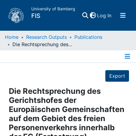
University of Bamberg
(current)
FIS
Log In
Home
Home
Research Outputs
Publications
Die Rechtsprechung des Gerichtshofes der Europäischen Gemeinschaften auf dem Gebiet des freien Personenverkehrs innerhalb der EG (Fortsetzung)
Publications
Details
Research Data
Export
Projects
Die Rechtsprechung des
Gerichtshofes der
People
Europäischen Gemeinschaften
auf dem Gebiet des freien
Institutions
Personenverkehrs innerhalb