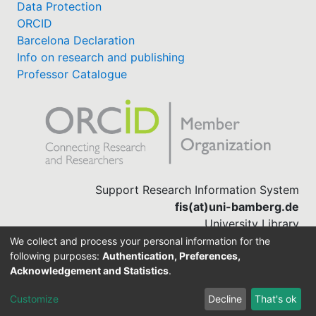
Data Protection
ORCID
Barcelona Declaration
Info on research and publishing
Professor Catalogue
Support Research Information System
fis(at)uni-bamberg.de
University Library
(0951) 863-1568
We collect and process your personal information for the
following purposes:
Authentication, Preferences,
Acknowledgement and Statistics
.
Built with
DSpace-CRIS software
Customize
Decline
That's ok
Cookie settings