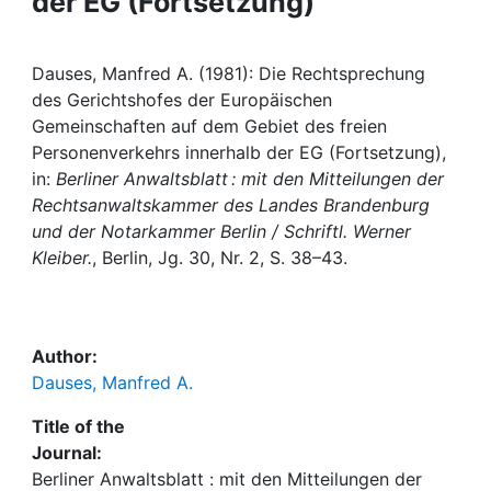
der EG (Fortsetzung)
Awards
My FIS
Dauses, Manfred A. (1981): Die Rechtsprechung
des Gerichtshofes der Europäischen
Help
Gemeinschaften auf dem Gebiet des freien
Personenverkehrs innerhalb der EG (Fortsetzung),
in:
Berliner Anwaltsblatt : mit den Mitteilungen der
Rechtsanwaltskammer des Landes Brandenburg
und der Notarkammer Berlin / Schriftl. Werner
Kleiber.
, Berlin, Jg. 30, Nr. 2, S. 38–43.
Author:
Dauses, Manfred A.
Title of the
Journal:
Berliner Anwaltsblatt : mit den Mitteilungen der