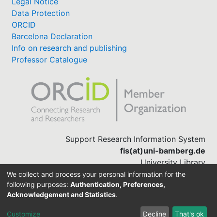
Legal Notice
Data Protection
ORCID
Barcelona Declaration
Info on research and publishing
Professor Catalogue
Support Research Information System
fis(at)uni-bamberg.de
University Library
(0951) 863-1568
We collect and process your personal information for the
following purposes:
Authentication, Preferences,
Acknowledgement and Statistics
.
Built with
DSpace-CRIS software
Customize
Decline
That's ok