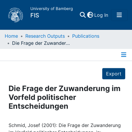
University of Bamberg
(current)
FIS
Log In
Home
Home
Research Outputs
Publications
Die Frage der Zuwanderung im Vorfeld politischer Entscheidungen
Publications
Details
Research Data
Export
Projects
Die Frage der Zuwanderung im
Vorfeld politischer
People
Entscheidungen
Institutions
Schmid, Josef (2001): Die Frage der Zuwanderung