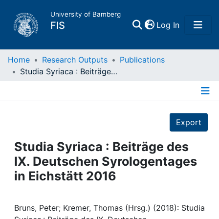
University of Bamberg
(current)
FIS
Log In
Home
Home
Research Outputs
Publications
Studia Syriaca : Beiträge des IX. Deutschen Syrologentages in Eichstätt 2016
Publications
Details
Research Data
Export
Projects
Studia Syriaca : Beiträge des
IX. Deutschen Syrologentages
People
in Eichstätt 2016
Institutions
Bruns, Peter; Kremer, Thomas (Hrsg.) (2018): Studia